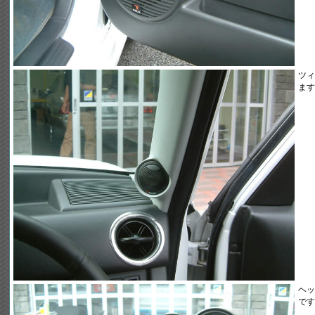
ツィ
ます
ヘッ
です