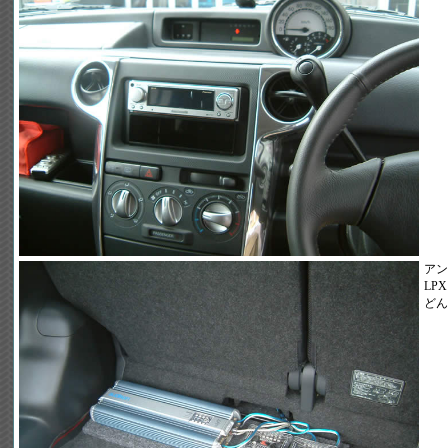
アン
LP
どん