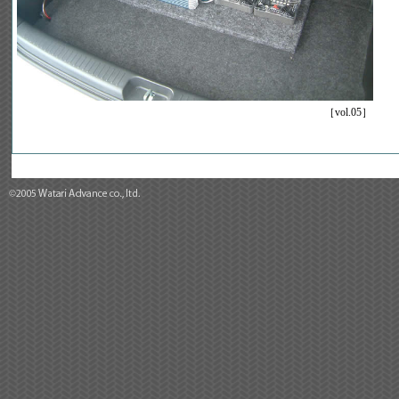
［vol.05］